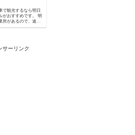
車で観光するなら明日
ルがおすすめです。 明
業所があるので、途中
却することができるか
0円必要）。 もし、明
観光を計画しているな
イクルをご利用...
ンサーリンク