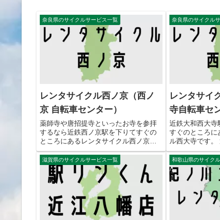
奈良県のサイクルサービス一覧
奈良県のサイクル
レンタサイクル西ノ京（西ノ
レンタサイ
京 自転車センター）
寺自転車セ
薬師寺や唐招提寺といったお寺を参拝
近鉄大和西大寺
するなら近鉄西ノ京駅を下りてすぐの
すぐのところに
ところにあるレンタサイクル西ノ京を
ル西大寺です。
利用するのがおすすめです。 レンタサ
が可能となって
イクル西ノ京（西ノ京 自転車センタ
散策するときに
滋賀県のサイクルサービス一覧
和歌山県のサイク
ー）の交通アクセス 住所 〒630-8042
となっています
奈良県奈良市西ノ京町４...
寺（西大寺自転車