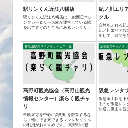
駅リンくん近江八幡店
紀ノ川エリ
クル
駅リンくん近江八幡店は、JR西日本レ
ンタカー＆リース㈱が運営している駅
自然あふれる紀
を出てすぐのところにあるレンタサイ
紀ノ川エリア観
クルサービスです。 お支払いにicocca
用して、時間を
が利用できます。 シティサイクルの他
ングをするのが
に、台数は少ないですが電動アシスト
サイクルの貸し
和歌山県のサイクルサービス一覧
京都府のサイクル
付き自転車もあります。 ...
でどこから利用
楽しめます。 紀
高野町観光協会（高野山観光
阪急レンタ
情報センター）楽らく観チャ
阪急嵐山駅を下
るのが阪急レン
リ
快適に嵐山を観
サイクル嵐山の
金剛峯寺を中心に高野町を散策するな
す。 100台以
ら手軽に行き来できるレンタサイクル
り、自転車の種
の利用がおすすめです。 高野町の観光