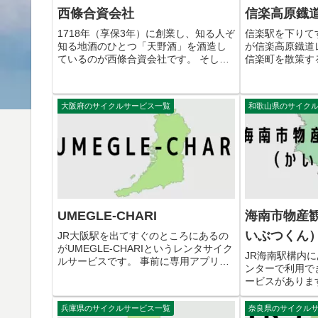
西條合資会社
信楽高原鐡
1718年（享保3年）に創業し、知る人ぞ
信楽駅を下りて
知る地酒のひとつ「天野酒」を酒造し
が信楽高原鐡道
ているのが西條合資会社です。 そして
信楽町を散策す
河内長野市商工会60周年を記念した事
ンタサイクルを
業として始められたのがレンタサイク
です。 信楽高
ルサービスである「e-Bike Rental」で
交通アクセス 住所
大阪府のサイクルサービス一覧
和歌山県のサイク
す。 当日の...
甲賀市信楽町長野
UMEGLE-CHARI
海南市物産
いぶつくん
JR大阪駅を出てすぐのところにあるの
がUMEGLE-CHARIというレンタサイク
JR海南駅構内
ルサービスです。 事前に専用アプリで
ンターで利用で
登録し利用する無人のサイクルサービ
ービスがありま
スとなっています。 UMEGLE-CHARI
ンターでは海南
の交通アクセス 住所 〒530-0011 大
の雑貨で観光さ
兵庫県のサイクルサービス一覧
奈良県のサイクル
阪...