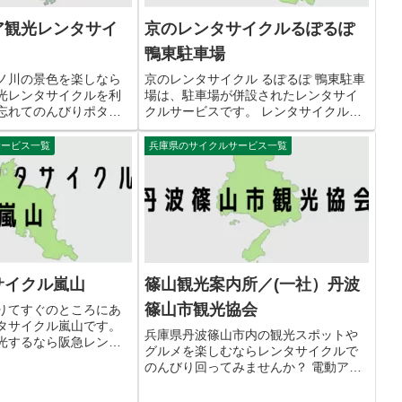
ア観光レンタサイ
京のレンタサイクルるぽるぽ
鴨東駐車場
ノ川の景色を楽しなら
京のレンタサイクル るぽるぽ 鴨東駐車
光レンタサイクルを利
場は、駐車場が併設されたレンタサイ
忘れてのんびりポタリ
クルサービスです。 レンタサイクルの
おすすめです。 レンタ
台数は15台と少ないので早めに行くこ
出し窓口が複数あるの
とをおすすめします。 京のレンタサイ
サービス一覧
兵庫県のサイクルサービス一覧
しても紀ノ川エリアを
クルるぽるぽ 鴨東駐車場の交通アクセ
ノ川エリア観光レン...
ス 住所 〒605-00...
サイクル嵐山
篠山観光案内所／(一社）丹波
篠山市観光協会
りてすぐのところにあ
タサイクル嵐山です。
兵庫県丹波篠山市内の観光スポットや
光するなら阪急レンタ
グルメを楽しむならレンタサイクルで
利用をおすすめしま
のんびり回ってみませんか？ 電動アシ
上の自転車を保有してお
スト付自転車とシティサイクル（普通
類は変速付や子供用自
自転車）の2種類から選べます。 貸し出