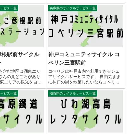
います。 なお、...
し場所はJR篠山口駅東口と篠山観光案
サービス一覧
兵庫県のサイクルサービス一覧
内所の2ヶ所あります。 この...
彦根駅前サイクル
神戸コミュニティサイクル コ
ン
ベリン三宮駅前
を含む地区は湖東エリ
コベリンは神戸市内で利用できるシェ
さんの見どころがあり
アサイクルサービスです。 自由気まま
湖東エリアの観光を自由
に神戸の街を散策したいならコベリン
うなら、めぐりんこの
の利用がおすすめです。 利用するには
を利用するのがおすす
事前にアプリをスマートフォンにダウ
サービス一覧
滋賀県のサイクルサービス一覧
りんこ彦根駅前サイクル
ンロードして各種設定が必要になりま
通アクセス 住所...
す。 神戸コミュニティサイクル ...