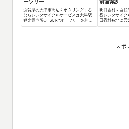
ーツリー
前営業所
滋賀県の大津市周辺をポタリングする
明日香村を自転
ならレンタサイクルサービスは大津駅
香レンタサイク
観光案内所OTSURYオーツリーを利用
日香村各地に営
するのがおすすめです。 桜で有名な三
で乗り捨てて返
井寺や近江神宮など多くの観光地や映
らです（別途20
画のロケ地を訪れることができるから
日香村で複数の
です。 大津駅観光案内所OTS...
ら明日香レンタサ
スポ