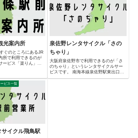
す。 海南市物産観光セ
ん)の交通ア...
観光案内所
泉佐野レンタサイクル「さの
ちゃり」
すぐのところにあるJR
内所で利用できるのが
大阪府泉佐野市で利用できるのが「さ
サービス「楽りん」で
のちゃり」というレンタサイクルサー
駅前観光案内所の交通アク
ビスです。 南海本線泉佐野駅東出口（
7-0005 奈良県五條市須
ロータリー側）からすぐのところにあ
GoogleMapに登録す
る泉佐野市観光情報センターで利用で
サービス一覧
きます。 泉佐野レンタサイクル「さの
ちゃり」の交通アクセス 住所 ...
タサイクル飛鳥駅