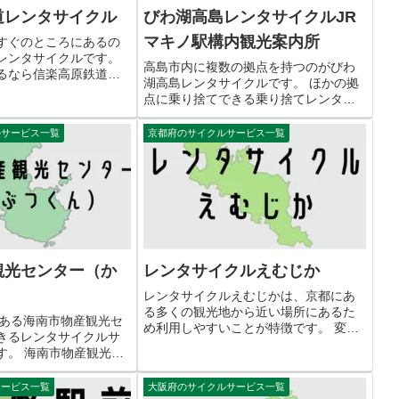
道レンタサイクル
びわ湖高島レンタサイクルJR
マキノ駅構内観光案内所
すぐのところにあるの
レンタサイクルです。
高島市内に複数の拠点を持つのがびわ
るなら信楽高原鉄道レ
湖高島レンタサイクルです。 ほかの拠
利用するのがおすすめ
点に乗り捨てできる乗り捨てレンタサ
原鐡道レンタサイクルの
イクルが便利です。 このページではび
 〒529-1851 滋賀県
わ湖高島レンタサイクルJRマキノ駅構
ルサービス一覧
京都府のサイクルサービス一覧
１９...
内観光案内所をご紹介します。 びわ湖
高島レンタサイクルJRマキノ...
観光センター（か
レンタサイクルえむじか
）
レンタサイクルえむじかは、京都にあ
る多くの観光地から近い場所にあるた
にある海南市物産観光セ
め利用しやすいことが特徴です。 変速
きるレンタサイクルサ
あり・なしを選べるのであなたの体力
す。 海南市物産観光セ
にあった自転車を選んでください。 レ
市内の特産品や手作り
ンタサイクルえむじかの交通アクセス
れる皆様の御来訪をお
サービス一覧
大阪府のサイクルサービス一覧
住所 〒606-8205 京都...