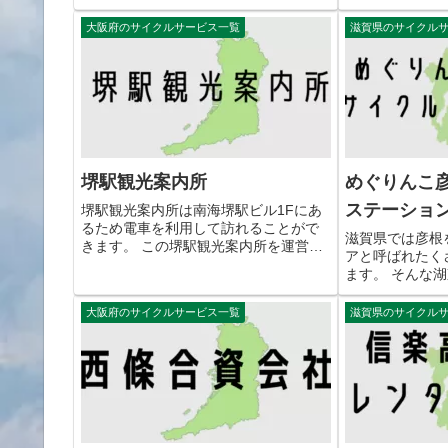
転車が用意されて
の拠点といえる高野町観光協会ではレ
ンタサイクルの貸し出しをおこなって
大阪府のサイクルサービス一覧
滋賀県のサイクル
います。 高野町観光協会（高野山観光
情報センター）楽らく観チャリの交...
堺駅観光案内所
めぐりんこ
ステーショ
堺駅観光案内所は南海堺駅ビル1Fにあ
るため電車を利用して訪れることがで
滋賀県では彦根
きます。 この堺駅観光案内所を運営し
アと呼ばれたく
ている堺観光コンベンション協会です
ます。 そんな
がレンタサイクルサービスをおこなっ
気ままにおこな
ています。 スポーツタイプの自転車が3
レンタサイクル
大阪府のサイクルサービス一覧
滋賀県のサイクル
種類、クラシックタイプの自転...
めです。 めぐ
ステーションの交