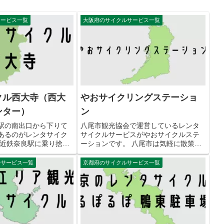
サービス一覧
大阪府のサイクルサービス一覧
クル西大寺（西大
やおサイクリングステーショ
ンター）
ン
駅の南出口から下りて
八尾市観光協会で運営しているレンタ
あるのがレンタサイク
サイクルサービスがやおサイクルステ
 近鉄奈良駅に乗り捨て
ーションです。 八尾市は気軽に散策で
いるため西大寺周辺を
きる自転車観光を勧めています。 やお
利用しやすい交通手段
サイクリングステーションの交通アク
ルサービス一覧
京都府のサイクルサービス一覧
。 レンタサイクル西大
セス 住所 〒581-0802 大阪府八尾市北
センター）の交通...
本町２丁目１ ▷Go...