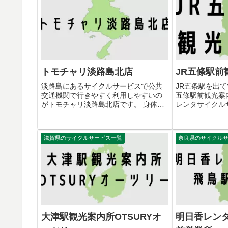
まちしておりま
ンター(かいぶつく
トモチャリ淡路島北店
JR五條駅前
淡路島にあるサイクルサービスで公共
JR五条駅を出て
交通機関で行きやすく利用しやすいの
五條駅前観光案
がトモチャリ淡路島北店です。 身体に
レンタサイクル
海の風を感じながら淡路島を観光する
す。 JR五條
ならトモチャリ淡路島北店を利用する
セス 住所 〒63
のがおすすめです。 トモチャリ淡路島
恵３丁目５−８ ▷
滋賀県のサイクルサービス一覧
奈良県のサイクル
北店の交通アクセス 住所 〒65...
る ▷...
大津駅観光案内所OTSURYオ
明日香レン