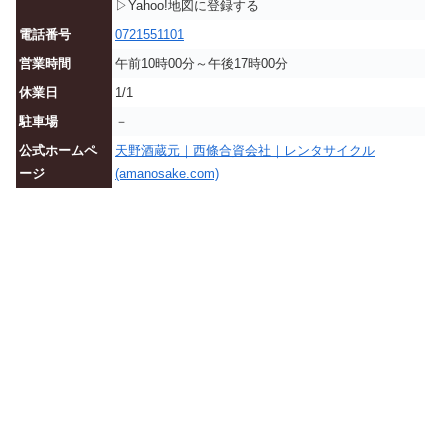
▷Yahoo!地図に登録する
電話番号
0721551101
営業時間
午前10時00分～午後17時00分
休業日
1/1
駐車場
－
公式ホームペ
天野酒蔵元｜西條合資会社｜レンタサイクル
ージ
(amanosake.com)