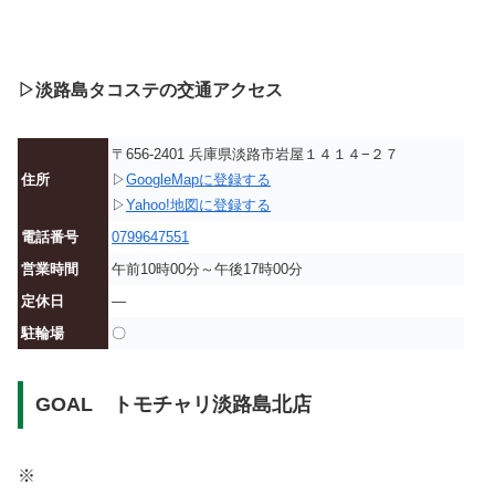
▷淡路島タコステの交通アクセス
〒656-2401 兵庫県淡路市岩屋１４１４−２７
住所
▷
GoogleMapに登録する
▷
Yahoo!地図に登録する
電話番号
0799647551
営業時間
午前10時00分～午後17時00分
定休日
—
駐輪場
〇
GOAL トモチャリ淡路島北店
※