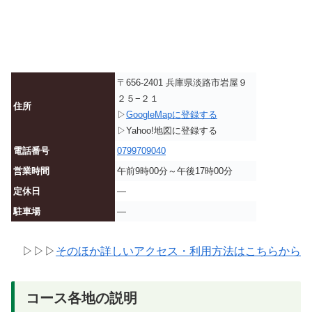
〒656-2401 兵庫県淡路市岩屋９
２５−２１
住所
▷
GoogleMapに登録する
▷Yahoo!地図に登録する
電話番号
0799709040
営業時間
午前9時00分～午後17時00分
定休日
—
駐車場
—
▷▷▷
そのほか詳しいアクセス・利用方法はこちらから
コース各地の説明