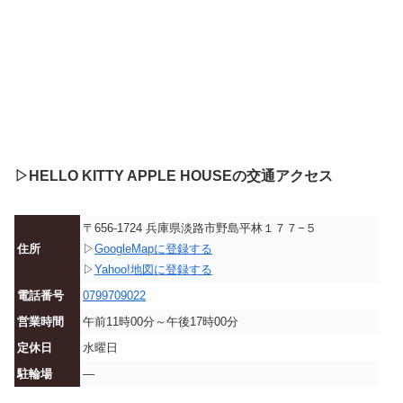
▷HELLO KITTY APPLE HOUSEの交通アクセス
〒656-1724 兵庫県淡路市野島平林１７７−５
住所
▷
GoogleMapに登録する
▷
Yahoo!地図に登録する
電話番号
0799709022
営業時間
午前11時00分～午後17時00分
定休日
水曜日
駐輪場
—