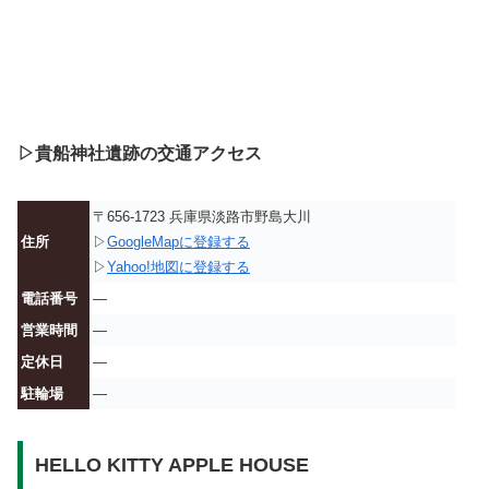
▷貴船神社遺跡の交通アクセス
〒656-1723 兵庫県淡路市野島大川
住所
▷
GoogleMapに登録する
▷
Yahoo!地図に登録する
電話番号
—
営業時間
—
定休日
—
駐輪場
—
HELLO KITTY APPLE HOUSE