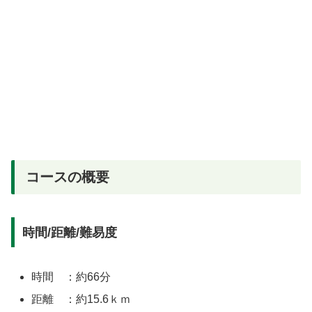
コースの概要
時間/距離/難易度
時間 ：約66分
距離 ：約15.6ｋｍ