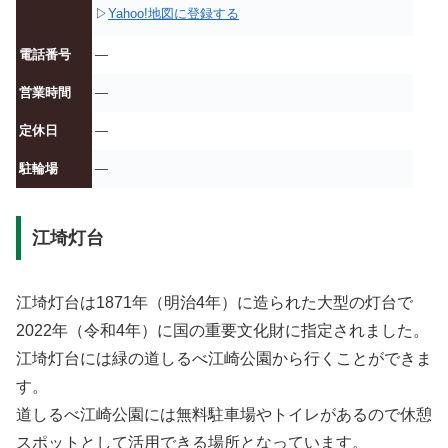
▷
Yahoo!地図に登録する
電話番号
—
営業時間
—
定休日
—
駐輪場
—
江埼灯台
江埼灯台は1871年（明治4年）に造られた大型の灯台で
2022年（令和4年）に国の重要文化財に指定されました。
江埼灯台には緑の道しるべ江崎公園から行くことができま
す。
道しるべ江崎公園には無料駐車場やトイレがあるので休憩
スポットとして活用できる場所となっています。