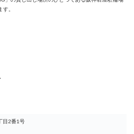
ます。
ス
目2番1号