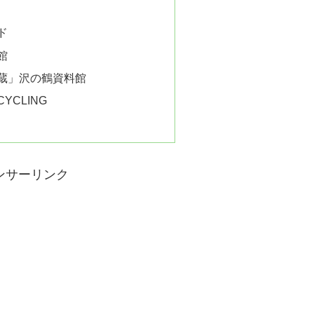
ド
館
蔵」沢の鶴資料館
CYCLING
ンサーリンク