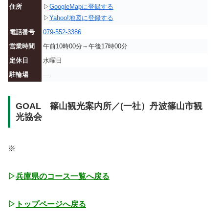
住所
▷
GoogleMapに登録する
▷
Yahoo!地図に登録する
電話番号
079-552-3386
営業時間
午前10時00分～午後17時00分
定休日
水曜日
駐輪場
—
GOAL 篠山観光案内所／(一社）丹波篠山市観
光協会
※
▷
兵庫県のコース一覧へ戻る
▷
トップページへ戻る