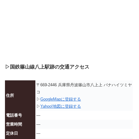
▷国鉄篠山線八上駅跡の交通アクセス
〒669-2446 兵庫県丹波篠山市八上上 パナハイツミヤ
コ
住所
▷
GoogleMapに登録する
▷
Yahoo!地図に登録する
電話番号
—
営業時間
—
定休日
—