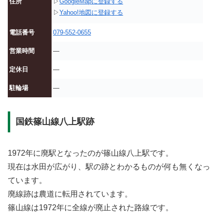
住所
▷
GoogleMapに登録する
▷
Yahoo!地図に登録する
電話番号
079-552-0655
営業時間
—
定休日
—
駐輪場
—
国鉄篠山線八上駅跡
1972年に廃駅となったのが篠山線八上駅です。
現在は水田が広がり、駅の跡とわかるものが何も無くなっ
ています。
廃線跡は農道に転用されています。
篠山線は1972年に全線が廃止された路線です。