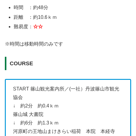
時間 ：約48分
距離 ：約10.6ｋｍ
難易度：
☆☆
※時間は移動時間のみです
COURSE
START 篠山観光案内所／(一社）丹波篠山市観光
協会
↓ 約2分 約0.4ｋｍ
篠山城 大書院
↓ 約6分 約1.3ｋｍ
河原町の王地山まけきらい稲荷 本院 本経寺