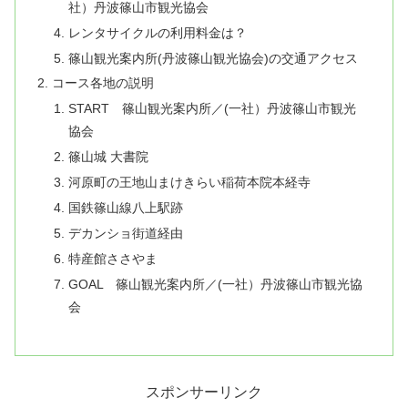
社）丹波篠山市観光協会
レンタサイクルの利用料金は？
篠山観光案内所(丹波篠山観光協会)の交通アクセス
コース各地の説明
START 篠山観光案内所／(一社）丹波篠山市観光
協会
篠山城 大書院
河原町の王地山まけきらい稲荷本院本経寺
国鉄篠山線八上駅跡
デカンショ街道経由
特産館ささやま
GOAL 篠山観光案内所／(一社）丹波篠山市観光協
会
スポンサーリンク