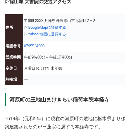
▷篠山城 大書院の交通アクセス
〒669-2332 兵庫県丹波篠山市北新町２−３
住所
▷
GoogleMapに登録する
▷
Yahoo!地図に登録する
電話番号
0795524500
営業時間
午前9時00分～午後17時00分
定休日
月曜日および年末年始
駐輪場
—
河原町の王地山まけきらい稲荷本院本経寺
1619年（元和5年）に現在の河原町の敷地に栃木県より移
築建築されたのが日蓮宗に属する本経寺です。