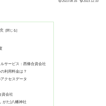
2023.08.16
2023.12.10
次
度
クルサービス：西條合資会社
ルの利用料金は？
のアクセスデータ
合資会社
し がた)八幡神社