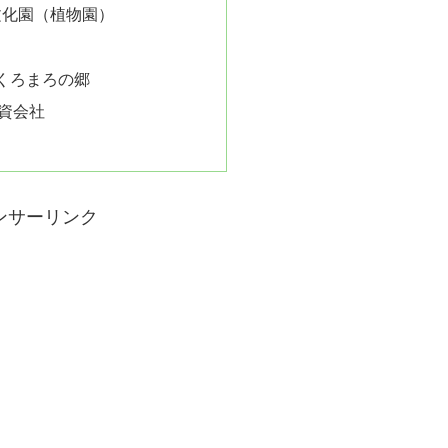
文化園（植物園）
 くろまろの郷
合資会社
ンサーリンク