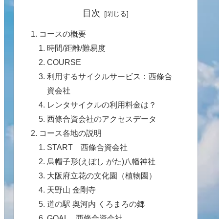
目次
コースの概要
時間/距離/難易度
COURSE
利用するサイクルサービス：西條合
資会社
レンタサイクルの利用料金は？
西條合資会社のアクセスデータ
コース各地の説明
START 西條合資会社
烏帽子形(えぼし がた)八幡神社
大阪府立花の文化園（植物園）
天野山 金剛寺
道の駅 奥河内 くろまろの郷
GOAL 西條合資会社