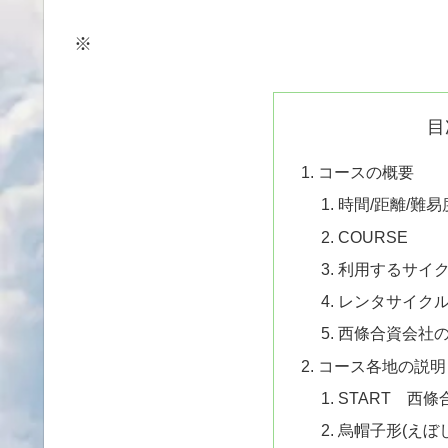
※
目
コースの概要
時間/距離/難易
COURSE
利用するサイ
レンタサイク
西條合資会社
コース各地の説明
START 西條
烏帽子形(えぼ