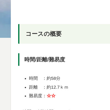
コースの概要
時間/距離/難易度
時間 ：約58分
距離 ：約12.7ｋｍ
難易度：
☆☆